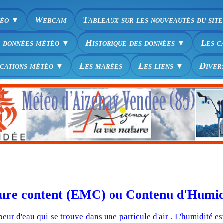
téo
Webcam
Tableaux sur les nouveautés du site
▼
s données météo
Historique des données
Les c
▼
▼
ications météo
Les marées
Les liens
Diver
▼
▼
ture content (EMC) ou Contenu d'Humidi
peur d'eau qui se trouve dans une particule d'air . L'humidité 