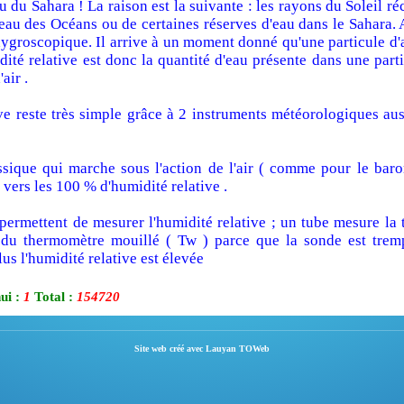
du Sahara ! La raison est la suivante : les rayons du Soleil réc
eau des Océans ou de certaines réserves d'eau dans le Sahara. A 
hygroscopique. Il arrive à un moment donné qu'une particule d'a
dité relative est donc la quantité d'eau présente dans une parti
air .
ve reste très simple grâce à 2 instruments météorologiques aus
sique qui marche sous l'action de l'air ( comme pour le barom
a vers les 100 % d'humidité relative .
ermettent de mesurer l'humidité relative ; un tube mesure la t
 du thermomètre mouillé ( Tw ) parce que la sonde est tremp
us l'humidité relative est élevée
ui :
1
Total :
154720
Site web créé avec Lauyan TOWeb