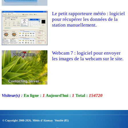
Le petit rapporteure météo : logiciel
pour récupérer les données de la
station manuellement.
Webcam 7 : logiciel pour envoyer
les images de la webcam sur le site.
Visiteur(s) :
En ligne :
1
Aujourd'hui :
1
Total :
154720
© Copyright 2008-2026, Météo d'Aizenay Vendée (85)