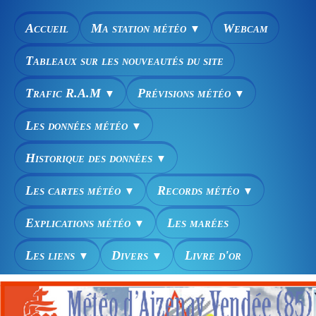
Accueil
Ma station météo
Webcam
▼
Tableaux sur les nouveautés du site
Trafic R.A.M
Prévisions météo
▼
▼
Les données météo
▼
Historique des données
▼
Les cartes météo
Records météo
▼
▼
Explications météo
Les marées
▼
Les liens
Divers
Livre d'or
▼
▼